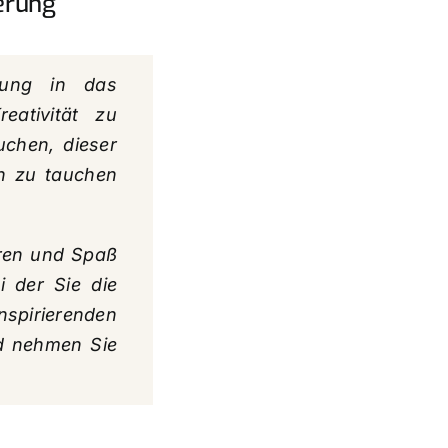
erung
rung in das
eativität zu
uchen, dieser
on zu tauchen
eren und Spaß
i der Sie die
spirierenden
nd nehmen Sie