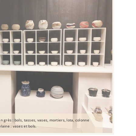
n grès : bols, tasses, vases, mortiers, lota, colonne
laine : vases et bols.