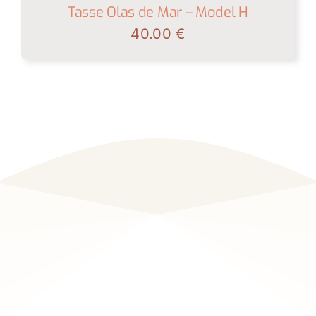
Tasse Olas de Mar – Model H
40.00
€