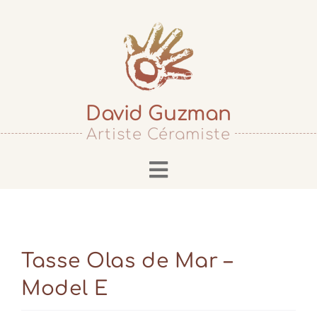
Passer
au
contenu
David Guzman
Artiste Céramiste
Toggle
Navigation
Accueil
Biographie
Tasse Olas de Mar –
Cours & Stages
Model E
Services