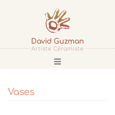
Passer
au
contenu
David Guzman
Artiste Céramiste
Toggle
Navigation
Accueil
Biographie
Vases
Cours & Stages
Services