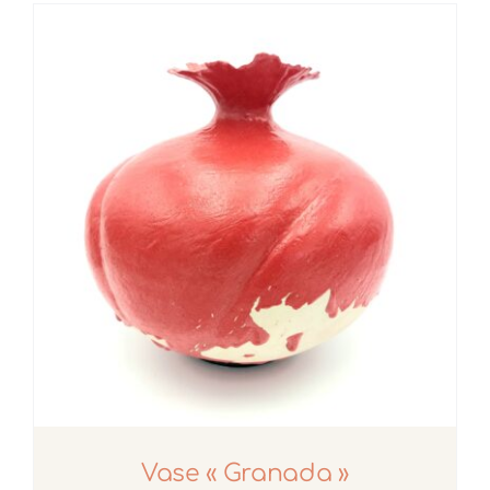
Boutique
Actualités
Contact
Mon compte
Cours Particuliers
Français
Vase « Granada »