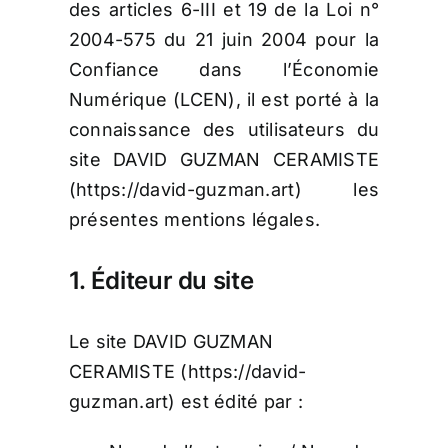
Boutique
des articles 6-III et 19 de la Loi n°
2004-575 du 21 juin 2004 pour la
Actualités
Confiance dans l’Économie
Contact
Numérique (LCEN), il est porté à la
Mon compte
connaissance des utilisateurs du
site DAVID GUZMAN CERAMISTE
Cours Particuliers
(https://david-guzman.art) les
Français
présentes mentions légales.
1. Éditeur du site
Le site DAVID GUZMAN
CERAMISTE (https://david-
guzman.art) est édité par :