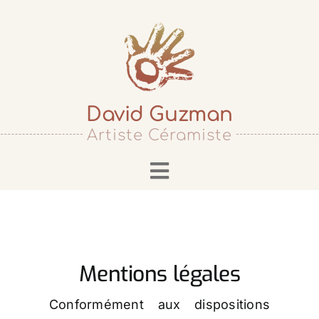
Passer
au
contenu
David Guzman
Artiste Céramiste
Toggle
Navigation
Accueil
Biographie
Cours & Stages
Mentions légales
Services
Conformément aux dispositions