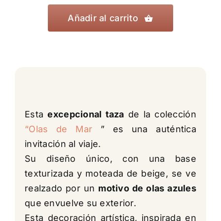
Olas
de
Añadir al carrito
Mar
-
Modelo
J
cantidad
Esta
excepcional taza
de la colección
“Olas de Mar
” es una auténtica
invitación al viaje.
Su diseño único, con una base
texturizada y moteada de beige, se ve
realzado por un
motivo de olas azules
que envuelve su exterior.
Esta decoración artística, inspirada en