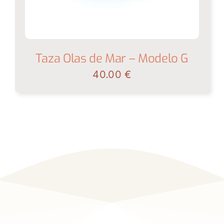
Taza Olas de Mar – Modelo G
40.00
€