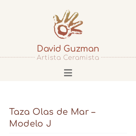
Skip
to
content
David Guzman
Artista Ceramista
Toggle
Navigation
Inicio
Biografía
Taza Olas de Mar –
Cursos
Modelo J
Servicios